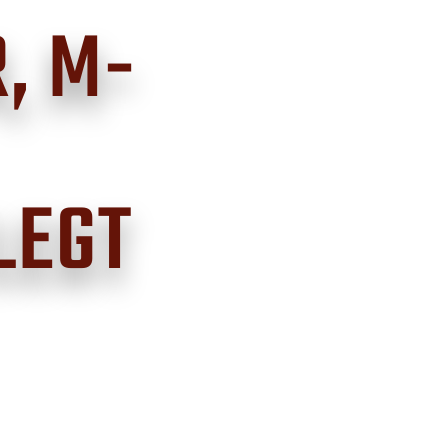
, M-
LEGT