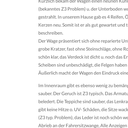
Kürzlich bekam der Wagen einen neunen Kühle
(bekanntes Z3 Problem) u. der Unterboden w
gestrahlt. In unserem Hause gab es 4 Reifen, Öl
Kerzen neu. Somit ist er als gut gewartet und 
beschreiben.
Der Wage präsentiert sich ohne reparierte Un
grobe Kratzer, fast ohne Steinschläge, ohne Ro
schön klar, das Verdeck ist dicht u. noch das E
Scheiben sind unbeschädigt, die Felgen haben
Äußerlich macht der Wagen den Eindruck ein
Im Innenraum gibt es ebenso wenig zu bemänge
sauber. Der Geruch ist Z3 typisch. Das Armat
beledert. Die Teppiche sind sauber, das Lenkrad
gibt keine Hitze o. UV- Schäden, die Sitze wac
(Z3 typ. Problem), das Leder ist noch schön w
Abrieb an der Fahrersitzwange, Alle Anzeigen 