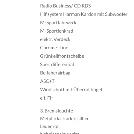
Radio Business/ CD RDS
Hifisystem Harman Kardon mit Subwoofer
M-Sportfahrwerk
M-Sportlenkrad
elektr. Verdeck
Chrome- Line
Grünkeilfrontscheibe
Sperrdifferential
Beifaherairbag
ASC+T
Windschott mit Überrollbügel
elt. FH
Bremsleuchte
Metalliclack arktissilber
Leder rot
Nebelscheinwerfer