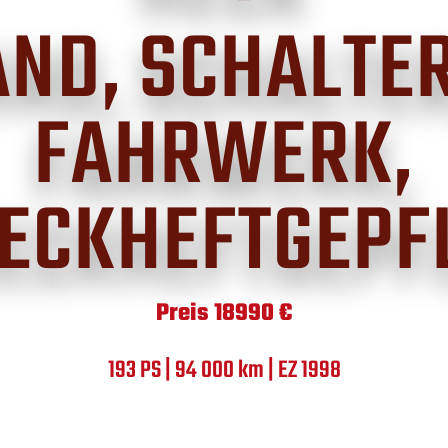
AND, SCHALTER
FAHRWERK,
ECKHEFTGEPF
Preis 18990 €
193 PS | 94 000 km | EZ 1998