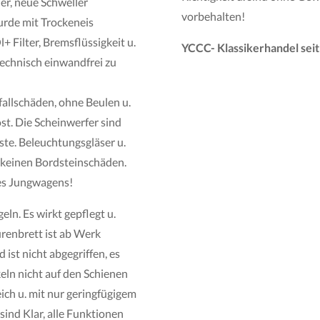
r, neue Schweller
vorbehalten!
urde mit Trockeneis
+ Filter, Bremsflüssigkeit u.
YCCC- Klassikerhandel seit
technisch einwandfrei zu
fallschäden, ohne Beulen u.
st. Die Scheinwerfer sind
rste. Beleuchtungsgläser u.
 keinen Bordsteinschäden.
es Jungwagens!
ln. Es wirkt gepflegt u.
urenbrett ist ab Werk
 ist nicht abgegriffen, es
keln nicht auf den Schienen
eich u. mit nur geringfügigem
sind Klar, alle Funktionen