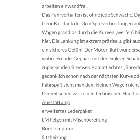
arbeiten einwandfrei.
Das Fahrverhalten ist ohne jede Schwäche. Da
Genuß u. dank der 3cm Spurverbreitungen au
Wagen grandios durch die Kurven „werfen“. Ni
hier. Die Lenkung ist extrem präzise u. gibt a
ein sicheres Gefühl. Der Motor läuft wunders
wahre Freude. Gepaart mit der exakten Schal
zupackenden Bremsen, kommt echtes „Racerfe
gedanklich schon nach der nächsten Kurve ode
Fahrspaß sieht man dem kleinen Wagen nicht
Derzeit sehen wir keinen technischen Handl
Ausstattung:
erweitertes Lederpaket
LM Felgen mit Mischbereifung
Bordcomputer
Sitzheizung