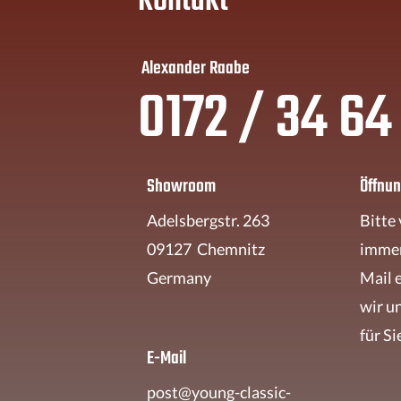
Kontakt
Alexander Raabe
0172 / 34 64
Showroom
Öffnun
Adelsbergstr. 263
Bitte
09127 Chemnitz
immer
Germany
Mail 
wir u
für S
E-Mail
post@young-classic-