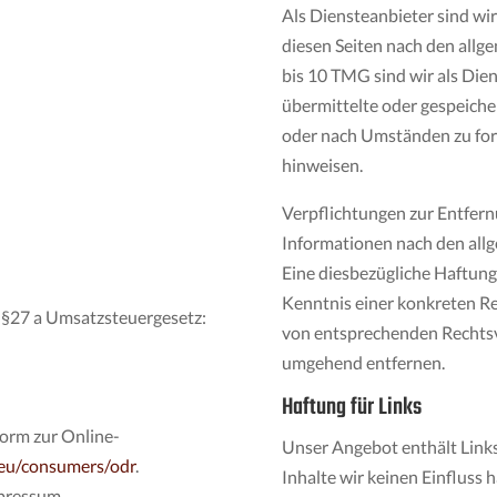
Als Diensteanbieter sind wi
diesen Seiten nach den allg
bis 10 TMG sind wir als Dien
übermittelte oder gespeich
oder nach Umständen zu forsc
hinweisen.
Verpflichtungen zur Entfer
Informationen nach den all
Eine diesbezügliche Haftung 
Kenntnis einer konkreten R
§27 a Umsatzsteuergesetz:
von entsprechenden Rechtsv
umgehend entfernen.
Haftung für Links
form zur Online-
Unser Angebot enthält Links
.eu/consumers/odr
.
Inhalte wir keinen Einfluss 
mpressum.