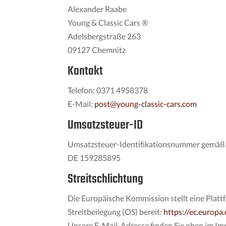
Alexander Raabe
Young & Classic Cars ®
Adelsbergstraße 263
09127 Chemnitz
Kontakt
Telefon: 0371 4958378
E-Mail:
post@young-classic-cars.com
Umsatzsteuer-ID
Umsatzsteuer-Identifikationsnummer gemäß 
DE 159285895
Streitschlichtung
Die Europäische Kommission stellt eine Platt
Streitbeilegung (OS) bereit:
https://ec.europa
Unsere E-Mail-Adresse finden Sie oben im I